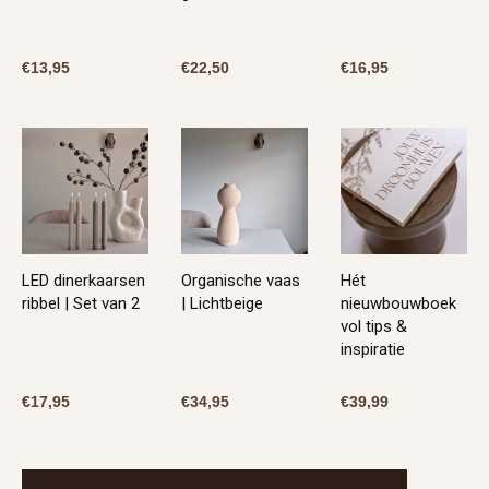
€
13,95
€
22,50
€
16,95
LED dinerkaarsen
Organische vaas
Hét
ribbel | Set van 2
| Lichtbeige
nieuwbouwboek
vol tips &
inspiratie
€
17,95
€
34,95
€
39,99