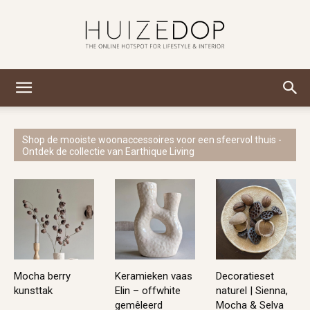
Huizedop
Shop de mooiste woonaccessoires voor een sfeervol thuis -
Ontdek de collectie van Earthique Living
Mocha berry
Keramieken vaas
Decoratieset
kunsttak
Elin – offwhite
naturel | Sienna,
gemêleerd
Mocha & Selva