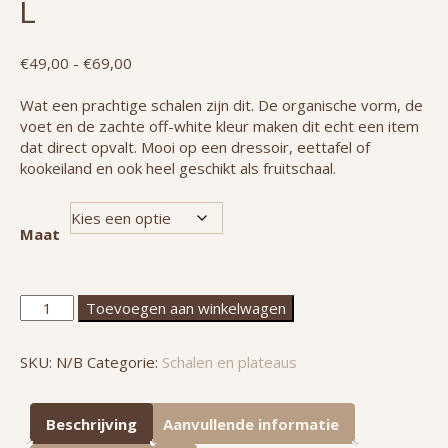
L
Prijsklasse:
€
49,00
-
€
69,00
€49,00
tot
Wat een prachtige schalen zijn dit. De organische vorm, de
€69,00
voet en de zachte off-white kleur maken dit echt een item
dat direct opvalt. Mooi op een dressoir, eettafel of
kookeiland en ook heel geschikt als fruitschaal.
Maat
Off
Toevoegen aan winkelwagen
white
schaal
SKU:
N/B
Categorie:
Schalen en plateaus
op
voet
|
Beschrijving
Aanvullende informatie
M