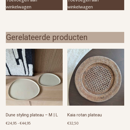
winkelwagen
winkelwagen
Gerelateerde producten
Dune styling plateau – M | L
Kaia rotan plateau
Prijsklasse:
€
24,95
-
€
44,95
€
32,50
€24,95