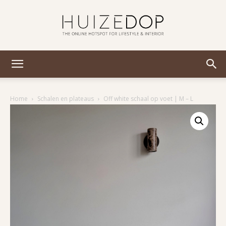
Huizedop
Home
Schalen en plateaus
Off white schaal op voet | M – L