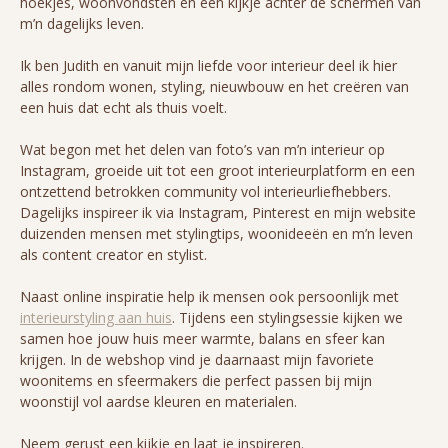
hoekjes, woonvondsten en een kijkje achter de schermen van
m’n dagelijks leven.
Ik ben Judith en vanuit mijn liefde voor interieur deel ik hier
alles rondom wonen, styling, nieuwbouw en het creëren van
een huis dat echt als thuis voelt.
Wat begon met het delen van foto’s van m’n interieur op
Instagram, groeide uit tot een groot interieurplatform en een
ontzettend betrokken community vol interieurliefhebbers.
Dagelijks inspireer ik via Instagram, Pinterest en mijn website
duizenden mensen met stylingtips, woonideeën en m’n leven
als content creator en stylist.
Naast online inspiratie help ik mensen ook persoonlijk met
interieurstyling aan huis
. Tijdens een stylingsessie kijken we
samen hoe jouw huis meer warmte, balans en sfeer kan
krijgen. In de webshop vind je daarnaast mijn favoriete
woonitems en sfeermakers die perfect passen bij mijn
woonstijl vol aardse kleuren en materialen.
Neem gerust een kijkje en laat je inspireren.