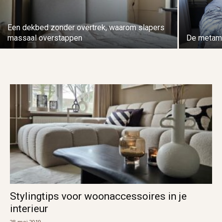
Een dekbed zonder overtrek, waarom slapers
massaal overstappen
De metam
Stylingtips voor woonaccessoires in je
interieur
28 mei 2019