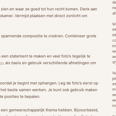
de
ni
lt zien en waar ze goed tot hun recht komen. Denk aan
al
apkamer. Vermijd plaatsen met direct zonlicht om
Wa
in
in
een spannende compositie te creëren. Combineer grote
co
in
we
een statement te maken en veel foto’s tegelijk te
wo
st
las
als basis en gebruik verschillende afmetingen om
Na
pe
oordat je begint met ophangen. Leg de foto’s eerst op
ee
me
e het beste samen werken. Je kunt ook gebruik maken
we
e posities te bepalen.
wo
mi
of een gemeenschappelijk thema hebben. Bijvoorbeeld,