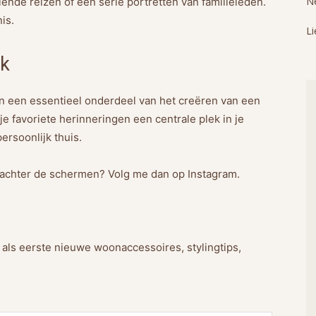
Ne
lende reizen of een serie portretten van familieleden.
is.
Li
jk
zijn een essentieel onderdeel van het creëren van een
 favoriete herinneringen een centrale plek in je
ersoonlijk thuis.
je achter de schermen? Volg me dan op Instagram.
g als eerste nieuwe woonaccessoires, stylingtips,