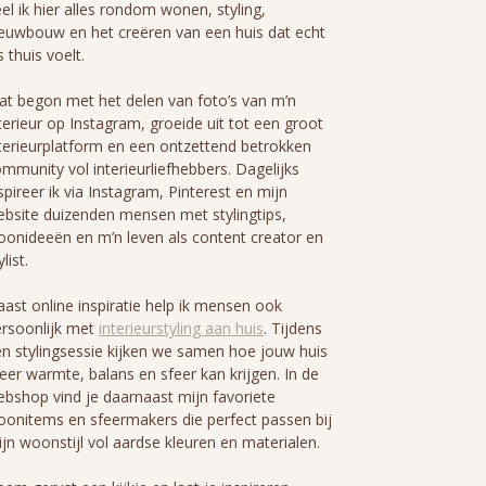
el ik hier alles rondom wonen, styling,
euwbouw en het creëren van een huis dat echt
s thuis voelt.
t begon met het delen van foto’s van m’n
terieur op Instagram, groeide uit tot een groot
terieurplatform en een ontzettend betrokken
mmunity vol interieurliefhebbers. Dagelijks
spireer ik via Instagram, Pinterest en mijn
bsite duizenden mensen met stylingtips,
onideeën en m’n leven als content creator en
ylist.
ast online inspiratie help ik mensen ook
rsoonlijk met
interieurstyling aan huis
. Tijdens
n stylingsessie kijken we samen hoe jouw huis
er warmte, balans en sfeer kan krijgen. In de
bshop vind je daarnaast mijn favoriete
onitems en sfeermakers die perfect passen bij
jn woonstijl vol aardse kleuren en materialen.