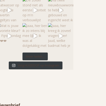
Meer laden...
Volg HUIZEDOP op Instagram
ieuwsbrief