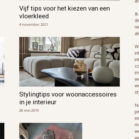
ac
Vijf tips voor het kiezen van een
Ik
vloerkleed
de
4 november 2021
ni
al
Wa
in
in
co
in
we
wo
st
Stylingtips voor woonaccessoires
in je interieur
Na
28 mei 2019
pe
ee
me
we
wo