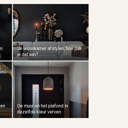
en
Je woonkamer afstylen, hoe pak
je dat aan?
een
De muur en het plafond in
dezelfde kleur verven