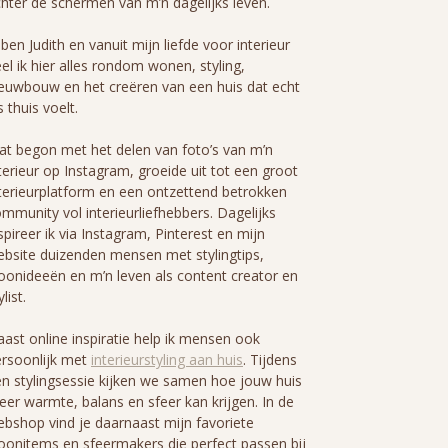
hter de schermen van m’n dagelijks leven.
 ben Judith en vanuit mijn liefde voor interieur
el ik hier alles rondom wonen, styling,
euwbouw en het creëren van een huis dat echt
s thuis voelt.
t begon met het delen van foto’s van m’n
terieur op Instagram, groeide uit tot een groot
terieurplatform en een ontzettend betrokken
mmunity vol interieurliefhebbers. Dagelijks
spireer ik via Instagram, Pinterest en mijn
bsite duizenden mensen met stylingtips,
onideeën en m’n leven als content creator en
ylist.
ast online inspiratie help ik mensen ook
rsoonlijk met
interieurstyling aan huis
. Tijdens
n stylingsessie kijken we samen hoe jouw huis
er warmte, balans en sfeer kan krijgen. In de
bshop vind je daarnaast mijn favoriete
onitems en sfeermakers die perfect passen bij