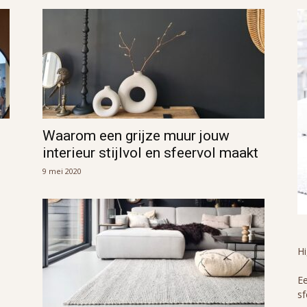
Waarom een grijze muur jouw
interieur stijlvol en sfeervol maakt
9 mei 2020
H
Ee
sf