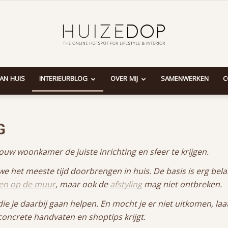
AAN HUIS
INTERIEURBLOG
OVER MIJ
SAMENWERKEN
C
Huizedop
G
w woonkamer de juiste inrichting en sfeer te krijgen.
 het meeste tijd doorbrengen in huis. De basis is erg belan
ren op de muur
, maar ook de
afstyling
mag niet ontbreken.
die je daarbij gaan helpen. En mocht je er niet uitkomen, la
oncrete handvaten en shoptips krijgt.