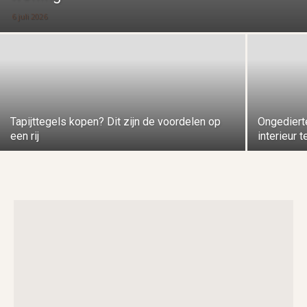
6 juli 2026
Tapijttegels kopen? Dit zijn de voordelen op
Ongediert
een rij
interieur