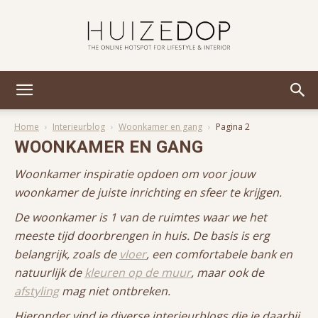
Huizedop
Home
Interieurblog
Woonkamer en gang
Pagina 2
WOONKAMER EN GANG
Woonkamer inspiratie opdoen om voor jouw
woonkamer de juiste inrichting en sfeer te krijgen.
De woonkamer is 1 van de ruimtes waar we het
meeste tijd doorbrengen in huis. De basis is erg
belangrijk, zoals de
vloer
, een comfortabele bank en
natuurlijk de
kleuren op de muur
, maar ook de
afstyling
mag niet ontbreken.
Hieronder vind je diverse interieurblogs die je daarbij