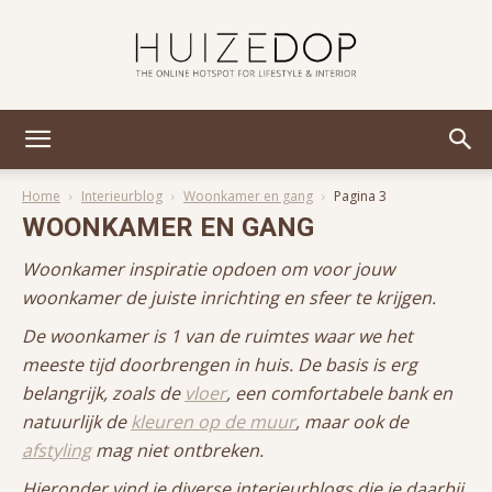
Huizedop
Home
Interieurblog
Woonkamer en gang
Pagina 3
WOONKAMER EN GANG
Woonkamer inspiratie opdoen om voor jouw
woonkamer de juiste inrichting en sfeer te krijgen.
De woonkamer is 1 van de ruimtes waar we het
meeste tijd doorbrengen in huis. De basis is erg
belangrijk, zoals de
vloer
, een comfortabele bank en
natuurlijk de
kleuren op de muur
, maar ook de
afstyling
mag niet ontbreken.
Hieronder vind je diverse interieurblogs die je daarbij