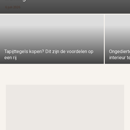
6 juli 2026
Tapijttegels kopen? Dit zijn de voordelen op
Ongediert
een rij
interieur