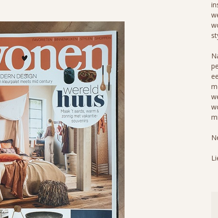
in
we
wo
st
Na
pe
ee
me
we
wo
mi
Ne
Li