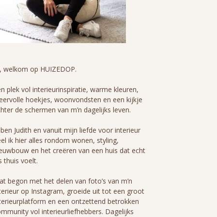
i, welkom op HUIZEDOP.
n plek vol interieurinspiratie, warme kleuren,
eervolle hoekjes, woonvondsten en een kijkje
hter de schermen van m’n dagelijks leven.
 ben Judith en vanuit mijn liefde voor interieur
el ik hier alles rondom wonen, styling,
euwbouw en het creëren van een huis dat echt
s thuis voelt.
t begon met het delen van foto’s van m’n
terieur op Instagram, groeide uit tot een groot
terieurplatform en een ontzettend betrokken
mmunity vol interieurliefhebbers. Dagelijks