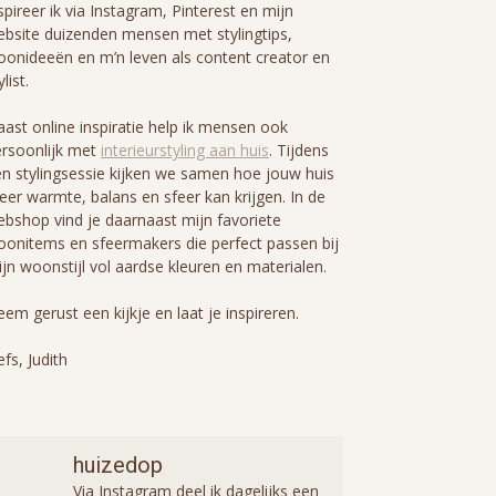
spireer ik via Instagram, Pinterest en mijn
bsite duizenden mensen met stylingtips,
onideeën en m’n leven als content creator en
ylist.
ast online inspiratie help ik mensen ook
rsoonlijk met
interieurstyling aan huis
. Tijdens
n stylingsessie kijken we samen hoe jouw huis
er warmte, balans en sfeer kan krijgen. In de
bshop vind je daarnaast mijn favoriete
onitems en sfeermakers die perfect passen bij
jn woonstijl vol aardse kleuren en materialen.
em gerust een kijkje en laat je inspireren.
efs, Judith
huizedop
Via Instagram deel ik dagelijks een