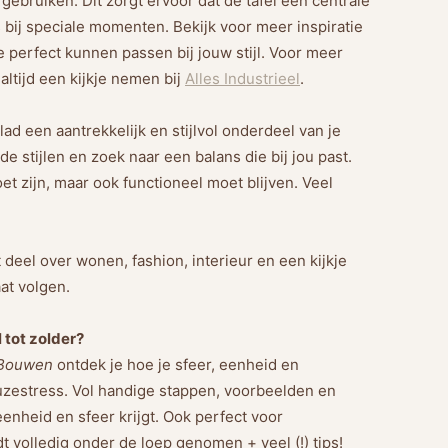
 gebruiken. Dit zorgt ervoor dat de tafel een centrale
ls bij speciale momenten. Bekijk voor meer inspiratie
 perfect kunnen passen bij jouw stijl. Voor meer
altijd een kijkje nemen bij
Alles Industrieel
.
ad een aantrekkelijk en stijlvol onderdeel van je
nde stijlen en zoek naar een balans die bij jou past.
oet zijn, maar ook functioneel moet blijven. Veel
 deel over wonen, fashion, interieur en een kijkje
at volgen.
l tot zolder?
 Bouwen
ontdek je hoe je sfeer, eenheid en
euzestress. Vol handige stappen, voorbeelden en
enheid en sfeer krijgt. Ook perfect voor
volledig onder de loep genomen + veel (!) tips!