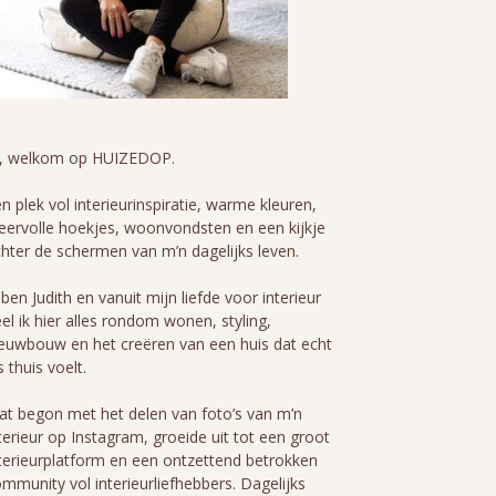
i, welkom op HUIZEDOP.
n plek vol interieurinspiratie, warme kleuren,
eervolle hoekjes, woonvondsten en een kijkje
hter de schermen van m’n dagelijks leven.
 ben Judith en vanuit mijn liefde voor interieur
el ik hier alles rondom wonen, styling,
euwbouw en het creëren van een huis dat echt
s thuis voelt.
t begon met het delen van foto’s van m’n
terieur op Instagram, groeide uit tot een groot
terieurplatform en een ontzettend betrokken
mmunity vol interieurliefhebbers. Dagelijks