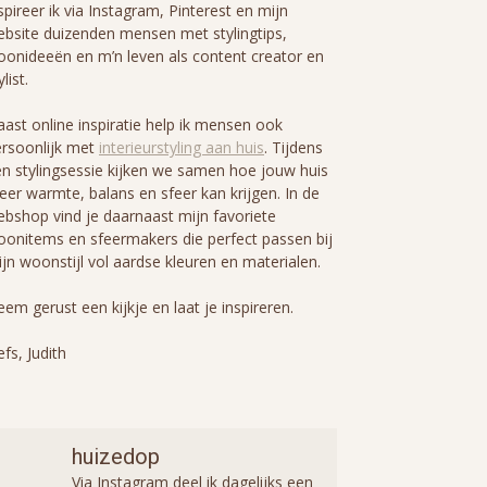
spireer ik via Instagram, Pinterest en mijn
bsite duizenden mensen met stylingtips,
onideeën en m’n leven als content creator en
ylist.
ast online inspiratie help ik mensen ook
rsoonlijk met
interieurstyling aan huis
. Tijdens
n stylingsessie kijken we samen hoe jouw huis
er warmte, balans en sfeer kan krijgen. In de
bshop vind je daarnaast mijn favoriete
onitems en sfeermakers die perfect passen bij
jn woonstijl vol aardse kleuren en materialen.
em gerust een kijkje en laat je inspireren.
efs, Judith
huizedop
Via Instagram deel ik dagelijks een