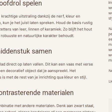
hoofdrol spelen
in
we
wo
 krachtige uitstraling dankzij de nerf, kleur en
st
, kun je het juist laten spreken. Houd de basis rustig
Na
ters van leer, linnen of keramiek. Zo blijft het hout
pe
n robuuste en natuurlijke karakter behoudt.
ee
me
 middenstuk samen
we
wo
mi
d direct op laten vallen. Dit kan een vaas met verse
een decoratief object dat je aanspreekt. Het
Ne
 is met de rest van je inrichting qua kleur en stijl.
Li
ontrasterende materialen
ombinatie met andere materialen. Denk aan zwart staal,