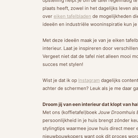
opstelling helpt je om de tafel regelmatig te
plaats heeft, zowel in het dagelijks leven a
over
eiken tafelbladen
de mogelijkheden die
ideeën en industriële wooninspiratie kun je 
Met deze ideeën maak je van je eiken tafelbl
interieur. Laat je inspireren door verschille
Vergeet niet dat de tafel niet alleen mooi m
succes met stylen!
Wist je dat ik op
Instagram
dagelijks content
achter de schermen? Leuk als je me daar ga
Droom jij van een interieur dat klopt van ha
Met ons (koffietafel)boek
Jouw Droomhuis
persoonlijkheid in je huis brengt zónder k
stylingtips waarmee jouw huis direct meer e
nieuwbouwkopers want ook dit proces wordt 