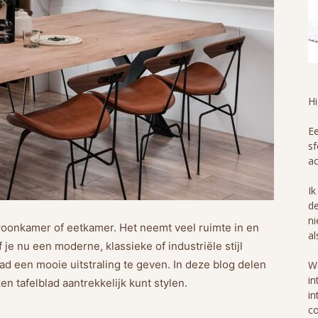
H
Ee
sf
ac
Ik
de
ni
 woonkamer of eetkamer. Het neemt veel ruimte in en
al
je nu een moderne, klassieke of industriële stijl
lad een mooie uitstraling te geven. In deze blog delen
Wa
in
n tafelblad aantrekkelijk kunt stylen.
in
co