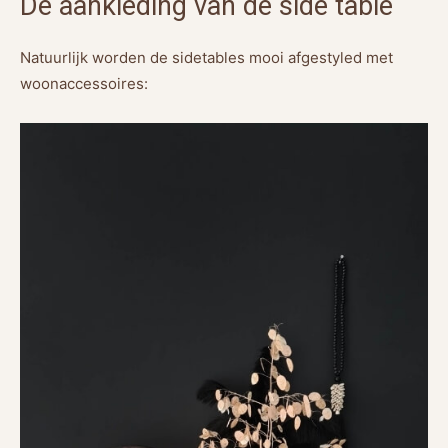
De aankleding van de side table
Natuurlijk worden de sidetables mooi afgestyled met
woonaccessoires: