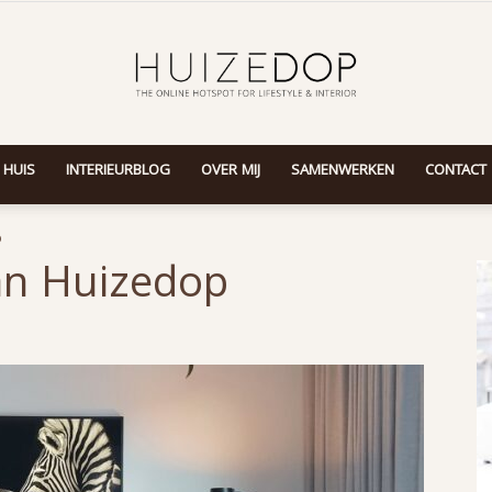
 HUIS
INTERIEURBLOG
OVER MIJ
SAMENWERKEN
CONTACT
Huizedop
p
an Huizedop