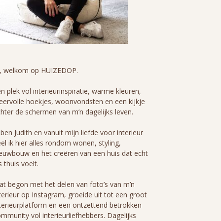
i, welkom op HUIZEDOP.
n plek vol interieurinspiratie, warme kleuren,
eervolle hoekjes, woonvondsten en een kijkje
hter de schermen van m’n dagelijks leven.
 ben Judith en vanuit mijn liefde voor interieur
el ik hier alles rondom wonen, styling,
euwbouw en het creëren van een huis dat echt
s thuis voelt.
t begon met het delen van foto’s van m’n
terieur op Instagram, groeide uit tot een groot
terieurplatform en een ontzettend betrokken
mmunity vol interieurliefhebbers. Dagelijks