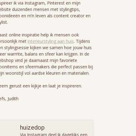
spireer ik via Instagram, Pinterest en mijn
bsite duizenden mensen met stylingtips,
onideeën en m’n leven als content creator en
ylist.
ast online inspiratie help ik mensen ook
rsoonlijk met
interieurstyling aan huis
. Tijdens
n stylingsessie kijken we samen hoe jouw huis
er warmte, balans en sfeer kan krijgen. In de
bshop vind je daarnaast mijn favoriete
onitems en sfeermakers die perfect passen bij
jn woonstijl vol aardse kleuren en materialen.
em gerust een kijkje en laat je inspireren.
efs, Judith
huizedop
Via Instagram deel ik dagelijks een