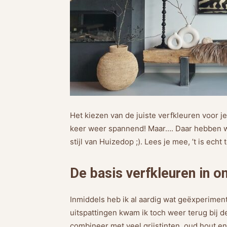
Het kiezen van de juiste verfkleuren voor je
keer weer spannend! Maar…. Daar hebben w
stijl van Huizedop ;). Lees je mee, ’t is echt t
De basis verfkleuren in on
Inmiddels heb ik al aardig wat geëxperiment
uitspattingen kwam ik toch weer terug bij de
combineer met veel grijstinten, oud hout en 