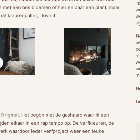
in
toe met een bos bloemen of hier en daar een plant, maar
we
t kleurenpallet, I love it!
wo
st
Na
pe
ee
me
we
wo
mi
Ne
Li
 Original
.
Het begon met de gashaard waar ik een
gden elkaar in een rap tempo op. De verfkleuren, de
t merk waardoor ieder verfproject weer een leuke