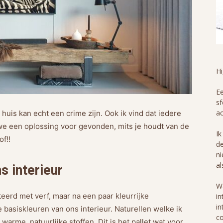
H
Ee
sf
ac
 huis kan echt een crime zijn. Ook ik vind dat iedere
e een oplossing voor gevonden, mits je houdt van de
Ik
of!!
de
ni
al
s interieur
Wa
eerd met verf, maar na een paar kleurrijke
in
in
 basiskleuren van ons interieur. Naturellen welke ik
co
warme, natuurlijke stoffen. Dit is het pallet wat voor