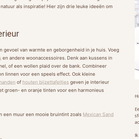
atuur als inspiratie! Hier zijn drie leuke ideeën om
erieur
een gevoel van warmte en geborgenheid in je huis. Voeg
s
en andere woonaccessoires. Denk aan kussens in
mel, of een wollen plaid over de bank. Combineer
en linnen voor een speels effect. Ook kleine
manden
of
houten bijzettafeltjes
geven je interieur
et groen- en oranje tinten voor een harmonieus
H
Ee
dan een muur een mooie bruintint zoals
Mexican Sand
sf
ac
Ik