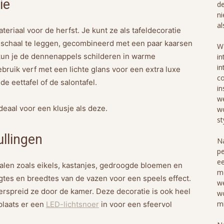
ie
de
ni
al
eriaal voor de herfst. Je kunt ze als tafeldecoratie
schaal te leggen, gecombineerd met een paar kaarsen
Wa
, kun je de dennenappels schilderen in warme
in
in
ebruik verf met een lichte glans voor een extra luxe
co
de eettafel of de salontafel.
in
we
Ideaal voor een klusje als deze.
wo
st
llingen
Na
pe
ee
alen zoals eikels, kastanjes, gedroogde bloemen en
me
gtes en breedtes van de vazen voor een speels effect.
we
verspreid ze door de kamer. Deze decoratie is ook heel
wo
mi
 plaats er een
LED-lichtsnoer
in voor een sfeervol