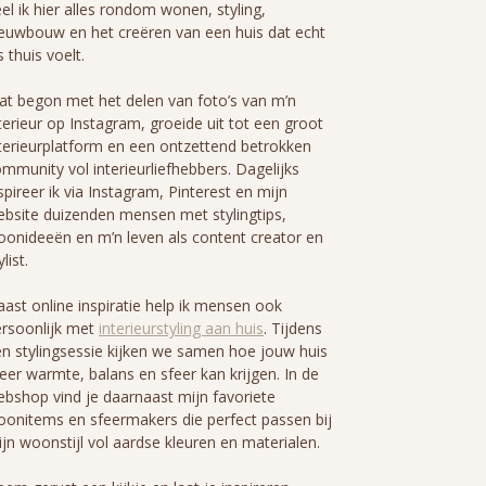
el ik hier alles rondom wonen, styling,
euwbouw en het creëren van een huis dat echt
s thuis voelt.
t begon met het delen van foto’s van m’n
terieur op Instagram, groeide uit tot een groot
terieurplatform en een ontzettend betrokken
mmunity vol interieurliefhebbers. Dagelijks
spireer ik via Instagram, Pinterest en mijn
bsite duizenden mensen met stylingtips,
onideeën en m’n leven als content creator en
ylist.
ast online inspiratie help ik mensen ook
rsoonlijk met
interieurstyling aan huis
. Tijdens
n stylingsessie kijken we samen hoe jouw huis
er warmte, balans en sfeer kan krijgen. In de
bshop vind je daarnaast mijn favoriete
onitems en sfeermakers die perfect passen bij
jn woonstijl vol aardse kleuren en materialen.