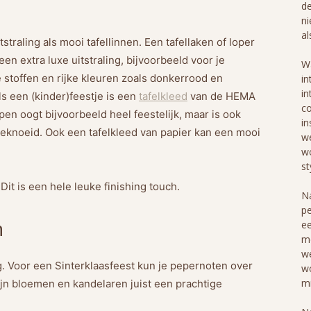
de
ni
al
itstraling als mooi tafellinnen. Een tafellaken of loper
een extra luxe uitstraling, bijvoorbeeld voor je
Wa
e stoffen en rijke kleuren zoals donkerrood en
in
in
ls een (kinder)feestje is een
tafelkleed
van de HEMA
co
pen oogt bijvoorbeeld heel feestelijk, maar is ook
in
eknoeid. Ook een tafelkleed van papier kan een mooi
we
wo
st
it is een hele leuke finishing touch.
Na
pe
ee
n
me
we
ng. Voor een Sinterklaasfeest kun je pepernoten over
wo
mi
 zijn bloemen en kandelaren juist een prachtige