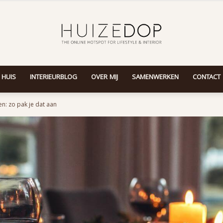
 HUIS
INTERIEURBLOG
OVER MIJ
SAMENWERKEN
CONTACT
Huizedop
den: zo pak je dat aan