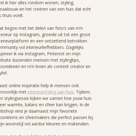
el ik hier alles rondom wonen, styling,
euwbouw en het creëren van een huis dat echt
s thuis voelt.
t begon met het delen van foto’s van m’n
terieur op Instagram, groeide uit tot een groot
terieurplatform en een ontzettend betrokken
mmunity vol interieurliefhebbers. Dagelijks
spireer ik via Instagram, Pinterest en mijn
bsite duizenden mensen met stylingtips,
onideeën en m’n leven als content creator en
ylist.
ast online inspiratie help ik mensen ook
rsoonlijk met
interieurstyling aan huis
. Tijdens
n stylingsessie kijken we samen hoe jouw huis
er warmte, balans en sfeer kan krijgen. In de
bshop vind je daarnaast mijn favoriete
onitems en sfeermakers die perfect passen bij
jn woonstijl vol aardse kleuren en materialen.