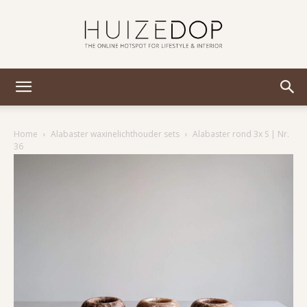
Huizedop
Home
Alabaster waxinelichthouder sets
Alabaster rond 3x S | Nr.
36