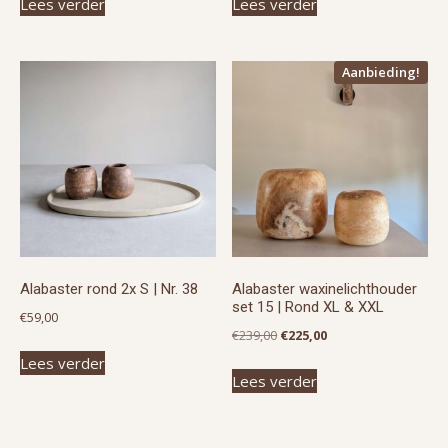
Lees verder
Lees verder
Aanbieding!
Alabaster rond 2x S | Nr. 38
Alabaster waxinelichthouder
set 15 | Rond XL & XXL
€
59,00
Oorspronkelijke
Huidige
€
239,00
€
225,00
prijs
prijs
Lees verder
Lees verder
was:
is:
€239,00.
€225,00.