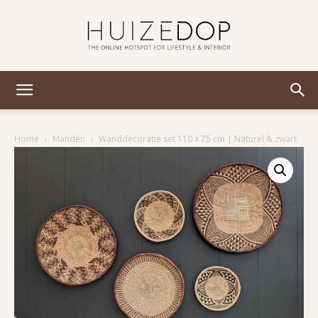
Huizedop
Home
Manden
Wanddecoratie set 110 x 75 cm | Naturel & zwart