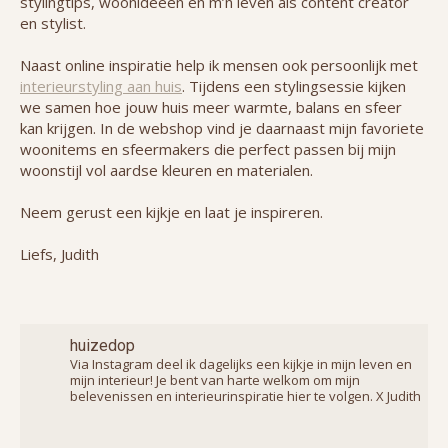
stylingtips, woonideeën en m’n leven als content creator
en stylist.
Naast online inspiratie help ik mensen ook persoonlijk met
interieurstyling aan huis
. Tijdens een stylingsessie kijken
we samen hoe jouw huis meer warmte, balans en sfeer
kan krijgen. In de webshop vind je daarnaast mijn favoriete
woonitems en sfeermakers die perfect passen bij mijn
woonstijl vol aardse kleuren en materialen.
Neem gerust een kijkje en laat je inspireren.
Liefs, Judith
huizedop
Via Instagram deel ik dagelijks een kijkje in mijn leven en
mijn interieur! Je bent van harte welkom om mijn
belevenissen en interieurinspiratie hier te volgen. X Judith