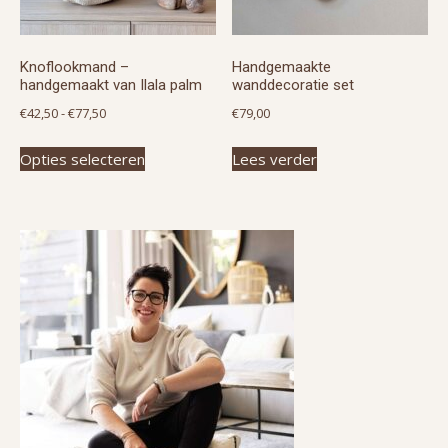
Knoflookmand –
Handgemaakte
handgemaakt van Ilala palm
wanddecoratie set
Prijsklasse:
€
42,50
-
€
77,50
€
79,00
€42,50
Dit
Opties selecteren
Lees verder
tot
product
€77,50
heeft
meerdere
variaties.
Deze
optie
kan
gekozen
worden
op
de
productpagina