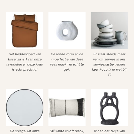
Het beddengoed van
De ronde vorm en de
Er staat steeds meer
Essenza is 1 van onze
imperfectie van deze
van dit servies in ons
favorieten en deze kleur
vaas maakt ‘m echt te
servieskastje. Iedere
is echt prachtig!
gek.
keer koop ik er wat bij
🙂
De spiegel uit onze
Off white en off black,
Ik heb het zusje van