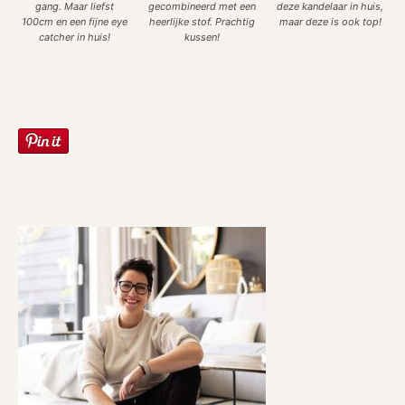
gang. Maar liefst
gecombineerd met een
deze kandelaar in huis,
100cm en een fijne eye
heerlijke stof. Prachtig
maar deze is ook top!
catcher in huis!
kussen!