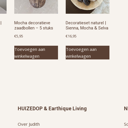
|
Mocha decoratieve
Decoratieset naturel |
zaadbollen – 5 stuks
Sienna, Mocha & Selva
jke
ge
€
5,95
€
16,95
Toevoegen aan
Toevoegen aan
winkelwagen
winkelwagen
0.
HUIZEDOP & Earthique Living
N
Over Judith
Sc