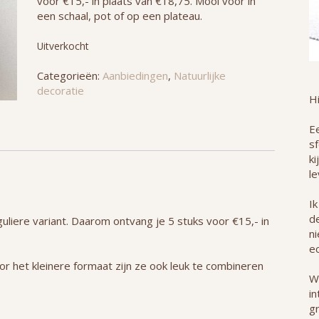
voor €15,- in plaats van €18,75. Mooi voor in
een schaal, pot of op een plateau.
Uitverkocht
Categorieën:
Aanbiedingen
,
Natuurlijke
decoratie
H
Ee
s
ki
le
Ik
de
guliere variant. Daarom ontvang je 5 stuks voor €15,- in
n
ec
or het kleinere formaat zijn ze ook leuk te combineren
W
in
g