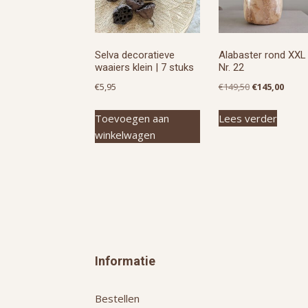
Selva decoratieve
Alabaster rond XXL 
waaiers klein | 7 stuks
Nr. 22
Oorspronkeli
Huidi
€
5,95
€
149,50
€
145,00
prijs
prijs
Toevoegen aan
Lees verder
was:
is:
winkelwagen
€149,50.
€145,0
Informatie
Bestellen