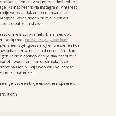
etrokken community vol interieurliefhebbers.
gelijks inspireer ik via Instagram, Pinterest
n mijn website duizenden mensen met
ylingtips, woonideeën en m’n leven als
ntent creator en stylist.
ast online inspiratie help ik mensen ook
ersoonlijk met
interieurstyling aan huis
.
ijdens een stylingsessie kijken we samen hoe
ouw huis meer warmte, balans en sfeer kan
ijgen. In de webshop vind je daarnaast mijn
avoriete woonitems en sfeermakers die
rfect passen bij mijn woonstijl vol aardse
euren en materialen.
em gerust een kijkje en laat je inspireren.
efs, Judith