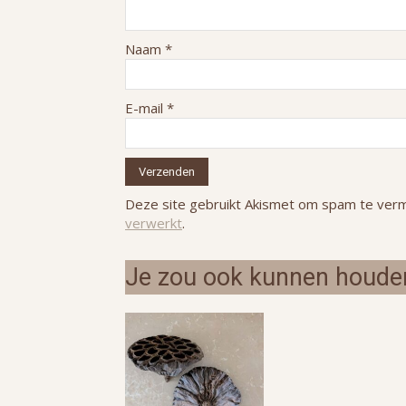
Naam
*
E-mail
*
Deze site gebruikt Akismet om spam te ver
verwerkt
.
Je zou ook kunnen houde