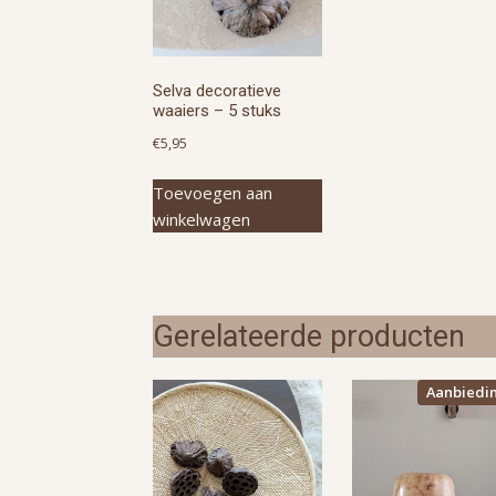
Selva decoratieve
waaiers – 5 stuks
€
5,95
Toevoegen aan
winkelwagen
Gerelateerde producten
Aanbiedi