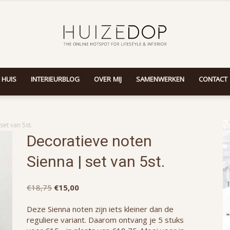
 HUIS
INTERIEURBLOG
OVER MIJ
SAMENWERKEN
CONTACT
Huizedop
et van 5st.
Decoratieve noten
Sienna | set van 5st.
Oorspronkelijke
Huidige
€
18,75
€
15,00
prijs
prijs
was:
is:
Deze Sienna noten zijn iets kleiner dan de
€18,75.
€15,00.
reguliere variant. Daarom ontvang je 5 stuks