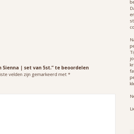
b
Da
e
st
co
Na
p
T
j
kr
Sienna | set van 5st.” te beoordelen
f
iste velden zijn gemarkeerd met
*
pe
kl
Ne
Li