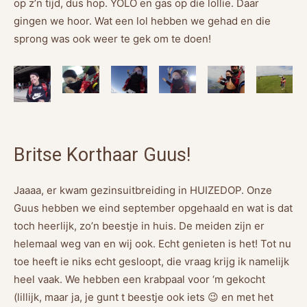
op z’n tijd, dus hop. YOLO en gas op die lollie. Daar
gingen we hoor. Wat een lol hebben we gehad en die
sprong was ook weer te gek om te doen!
Britse Korthaar Guus!
Jaaaa, er kwam gezinsuitbreiding in HUIZEDOP. Onze
Guus hebben we eind september opgehaald en wat is dat
toch heerlijk, zo’n beestje in huis. De meiden zijn er
helemaal weg van en wij ook. Echt genieten is het! Tot nu
toe heeft ie niks echt gesloopt, die vraag krijg ik namelijk
heel vaak. We hebben een krabpaal voor ‘m gekocht
(lillijk, maar ja, je gunt t beestje ook iets 😉 en met het