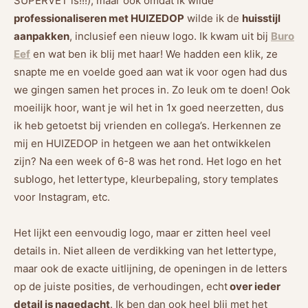
SUPERVET is!!!), maar ook omdat ik wilde
professionaliseren met HUIZEDOP
wilde ik de
huisstijl
aanpakken
, inclusief een nieuw logo. Ik kwam uit bij
Buro
Eef
en wat ben ik blij met haar! We hadden een klik, ze
snapte me en voelde goed aan wat ik voor ogen had dus
we gingen samen het proces in. Zo leuk om te doen! Ook
moeilijk hoor, want je wil het in 1x goed neerzetten, dus
ik heb getoetst bij vrienden en collega’s. Herkennen ze
mij en HUIZEDOP in hetgeen we aan het ontwikkelen
zijn? Na een week of 6-8 was het rond. Het logo en het
sublogo, het lettertype, kleurbepaling, story templates
voor Instagram, etc.
Het lijkt een eenvoudig logo, maar er zitten heel veel
details in. Niet alleen de verdikking van het lettertype,
maar ook de exacte uitlijning, de openingen in de letters
op de juiste posities, de verhoudingen, echt
over ieder
detail is nagedacht
. Ik ben dan ook heel blij met het